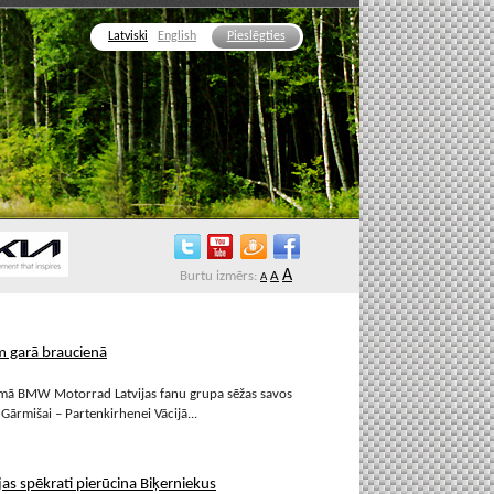
Latviski
English
Pieslēgties
A
Burtu izmērs:
A
A
km garā braucienā
ākumā BMW Motorrad Latvijas fanu grupa sēžas savos
Gārmišai – Partenkirhenei Vācijā...
jas spēkrati pierūcina Biķerniekus