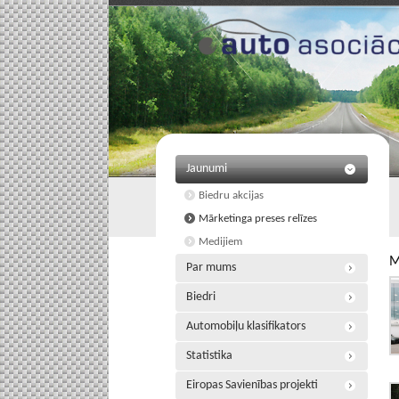
Jaunumi
Biedru akcijas
Mārketinga preses relīzes
Medijiem
M
Par mums
Biedri
Automobiļu klasifikators
Statistika
Eiropas Savienības projekti