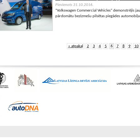
Pievienots 31.10.2016.
“Volkswagen Commercial Vehicles” demonstrējis jau
pārdomātu bezizmešu pilsētas piegādes automobiļa k
« atpakaļ
2
3
4
5
6
7
8
9
10