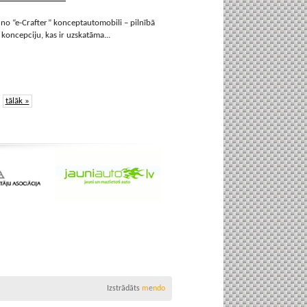
no “e-Crafter” konceptautomobili – pilnībā
oncepciju, kas ir uzskatāma...
tālāk »
Izstrādāts
m
e
ndo