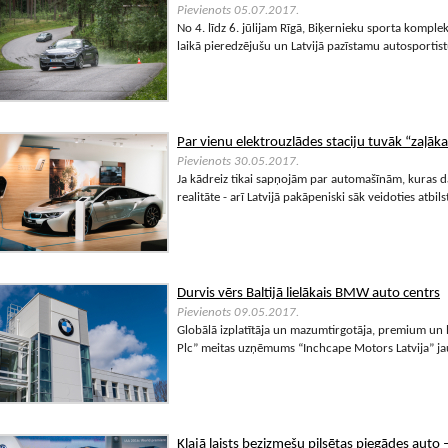
Pievienots 05.07.2017.
No 4. līdz 6. jūlijam Rīgā, Biķernieku sporta kompl
laikā pieredzējušu un Latvijā pazīstamu autosportis
Par vienu elektrouzlādes staciju tuvāk “zaļāk
Pievienots 30.05.2017.
Ja kādreiz tikai sapņojām par automašīnām, kuras dar
realitāte - arī Latvijā pakāpeniski sāk veidoties atbils
Durvis vērs Baltijā lielākais BMW auto centrs
Pievienots 09.05.2017.
Globālā izplatītāja un mazumtirgotāja, premium un
Plc” meitas uzņēmums “Inchcape Motors Latvija” jau 
Klajā laists bezizmešu pilsētas piegādes auto