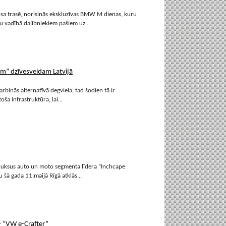
eksa trasē, norisinās ekskluzīvas BMW M dienas, kuru
tu vadībā dalībniekiem pašiem uz...
am” dzīvesveidam Latvijā
binās alternatīvā degviela, tad šodien tā ir
toša infrastruktūra, lai...
 luksus auto un moto segmenta līdera “Inchcape
šā gada 11.maijā Rīgā atklās...
 – “VW e-Crafter”