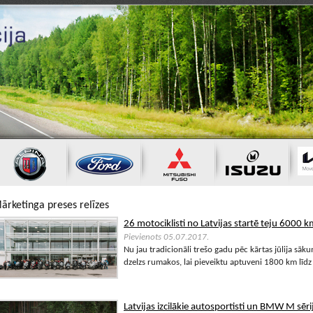
ārketinga preses relīzes
26 motociklisti no Latvijas startē teju 6000 
Pievienots 05.07.2017.
Nu jau tradicionāli trešo gadu pēc kārtas jūlija s
dzelzs rumakos, lai pieveiktu aptuveni 1800 km līdz 
Latvijas izcilākie autosportisti un BMW M sēri