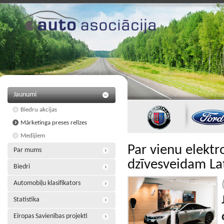
Jaunumi
Biedru akcijas
Mārketinga preses relīzes
Medijiem
Par vienu elektr
Par mums
dzīvesveidam Lat
Biedri
Automobiļu klasifikators
Statistika
Eiropas Savienības projekti