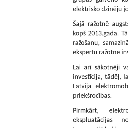
elektrisko dzinēju 
Šajā ražotnē augs
kopš 2013.gada. T
ražošanu, samazin
ekspertu ražotnē inv
Lai arī sākotnēji 
investīcija, tādēļ, 
Latvijā elektromob
priekšrocības.
Pirmkārt, elekt
ekspluatācijas