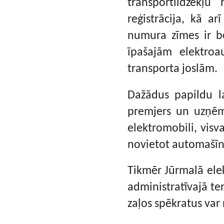
transportlīdzekļu
reģistrācija, kā ar
numura zīmes ir be
īpašajām elektro
transporta joslām.
Dažādus papildu l
premjers un uzņēm
elektromobili, visv
novietot automašīnu
Tikmēr Jūrmalā elek
administratīvajā ter
zaļos spēkratus var