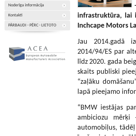
Noderīga informācija
infrastruktūra, lai
Kontakti
Inchcape Motors La
PĀRBAUDI - PĒRC - LIETOTO
Jau 2014.gadā i
2014/94/ES par alte
līdz 2020. gada bei
skaits publiski pie
“zaļāku domāšanu”
lapā pieejamo inform
“BMW iestājas par 
ambiciozu mērķi 
automobiļus, tādēļ 