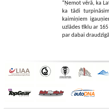
“Ņemot vērā, ka Latv
ka tādi turpinās
kaimiņiem igauņiem
uzlādes tīklu ar 165
par dabai draudzīgā