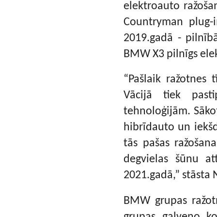
elektroauto ražošan
Countryman plug-i
2019.gadā - pilnī
BMW X3 pilnīgs ele
“Pašlaik ražotnes t
Vācijā tiek past
tehnoloģijām. Sākot
hibrīdauto un iekš
tās pašas ražošana
degvielas šūnu at
2021.gadā,” stāsta 
BMW grupas ražotn
grupas galveno k