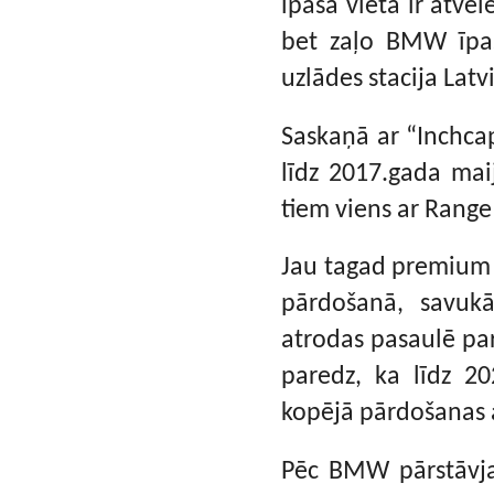
īpaša vieta ir atvē
bet zaļo BMW īpaš
uzlādes stacija Latvi
Saskaņā ar “Inchca
līdz 2017.gada mai
tiem viens ar Range
Jau tagad premium 
pārdošanā, savuk
atrodas pasaulē p
paredz, ka līdz 2
kopējā pārdošanas
Pēc BMW pārstāvja 