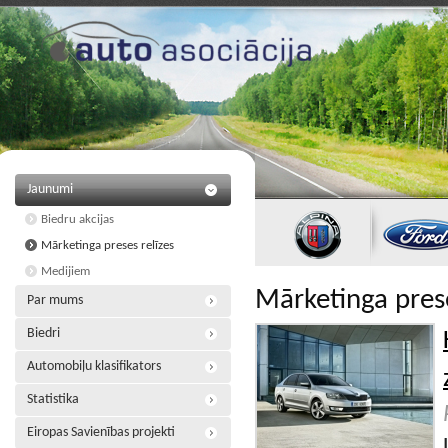
Jaunumi
Biedru akcijas
Mārketinga preses relīzes
Medijiem
Mārketinga prese
Par mums
Biedri
Automobiļu klasifikators
Statistika
Eiropas Savienības projekti