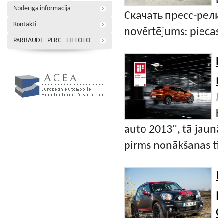
Noderīga informācija
Скачать пресс-рели
Kontakti
novērtējums: pieca
PĀRBAUDI - PĒRC - LIETOTO
auto 2013", tā jaun
pirms nonākšanas ti