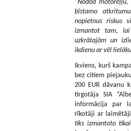
“Nodod motoreļļu, n
bīstamo atkritum
nopietnus riskus 
izmantot tam, lai
uzkrātajām un izl
ikdienu ar vēl lielāk
Ikviens, kurš kampa
bez citiem piejauk
200 EUR dāvanu ka
tirgotāja SIA “Al
informācija par 
rīkotāji ar laimētā
tiks izmantoto tika