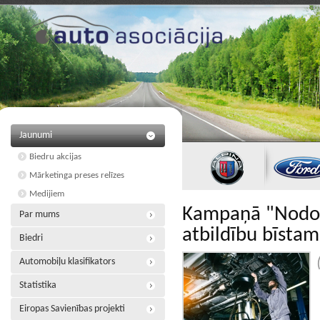
Jaunumi
Biedru akcijas
Mārketinga preses relīzes
Medijiem
Kampaņā "Nodod 
Par mums
atbildību bīsta
Biedri
Automobiļu klasifikators
Statistika
Eiropas Savienības projekti