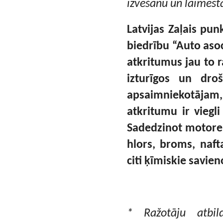
izvešanu un laimest
Latvijas Zaļais pu
biedrību “Auto asoc
atkritumus jau to r
izturīgos un dr
apsaimniekotājam,
atkritumu ir viegl
Sadedzinot motoreļ
hlors, broms, naft
citi ķīmiskie savie
* Ražotāju atbil