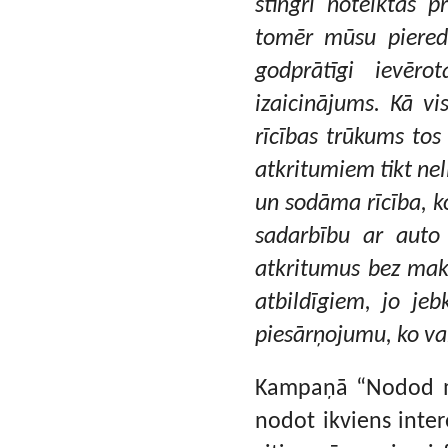
stingri noteiktas 
tomēr mūsu pieredz
godprātīgi ievērot
izaicinājums. Kā vi
rīcības trūkums tos 
atkritumiem tikt nel
un sodāma rīcība, k
sadarbību ar auto
atkritumus bez maks
atbildīgiem, jo jeb
piesārņojumu, ko var
Kampaņā “Nodod mot
nodot ikviens inter