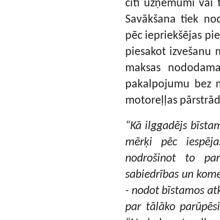
citi uzņēmumi vai f
Savākšana tiek no
pēc iepriekšējas pi
piesakot izvešanu 
maksas nododamais
pakalpojumu bez m
motoreļļas pārstrād
“Kā ilggadējs bīsta
mērķi pēc iespēj
nodrošinot to pa
sabiedrības un kome
- nodot bīstamos a
par tālāko parūpēs