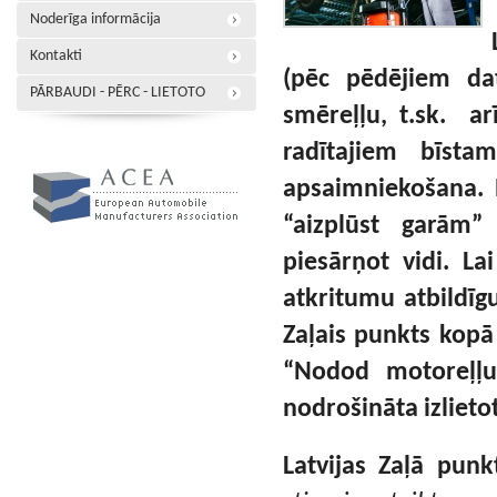
Noderīga informācija
Kontakti
(pēc pēdējiem da
PĀRBAUDI - PĒRC - LIETOTO
smēreļļu, t.sk. ar
radītajiem bīsta
apsaimniekošana. 
“aizplūst garām”
piesārņot vidi. L
atkritumu atbildīg
Zaļais punkts kop
“Nodod motoreļļu,
nodrošināta izliet
Latvijas Zaļā punk